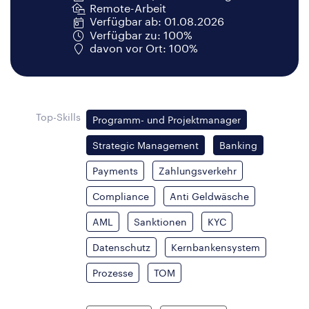
Remote-Arbeit
Verfügbar ab: 01.08.2026
Verfügbar zu: 100%
davon vor Ort: 100%
Top-Skills
Programm- und Projektmanager
Strategic Management
Banking
Payments
Zahlungsverkehr
Compliance
Anti Geldwäsche
AML
Sanktionen
KYC
Datenschutz
Kernbankensystem
Prozesse
TOM