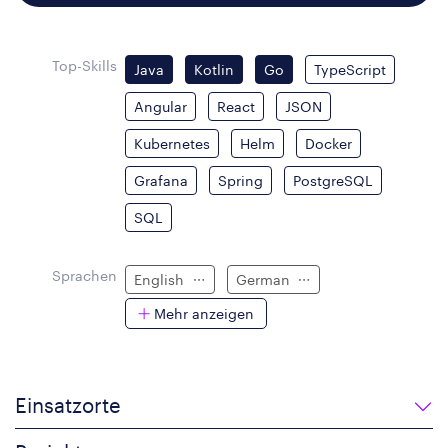
Top-Skills
Java
Kotlin
Go
TypeScript
Angular
React
JSON
Kubernetes
Helm
Docker
Grafana
Spring
PostgreSQL
SQL
Sprachen
English
German
Mehr anzeigen
Einsatzorte