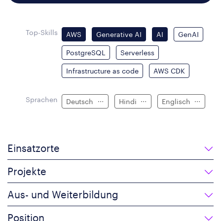
Top-Skills
AWS
Generative AI
AI
GenAI
PostgreSQL
Serverless
Infrastructure as code
AWS CDK
Sprachen
Deutsch
Hindi
Englisch
Einsatzorte
Projekte
Aus- und Weiterbildung
Position