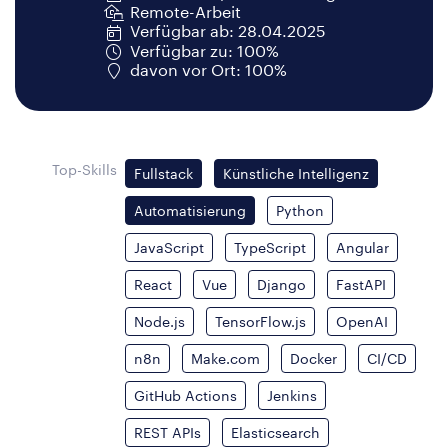
Remote-Arbeit
Verfügbar ab: 28.04.2025
Verfügbar zu: 100%
davon vor Ort: 100%
Top-Skills
Fullstack
Künstliche Intelligenz
Automatisierung
Python
JavaScript
TypeScript
Angular
React
Vue
Django
FastAPI
Node.js
TensorFlow.js
OpenAI
n8n
Make.com
Docker
CI/CD
GitHub Actions
Jenkins
REST APIs
Elasticsearch