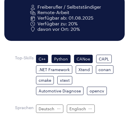
Freiberufler / Selbstständiger
Remote-Arbeit
Verfügbar ab: 01.08.2025
Verfügbar zu: 20%
davon vor Ort: 20%
Top-Skills
C++
Python
CANoe
CAPL
.NET Framework
Xtend
conan
cmake
xtext
Automotive Diagnose
opencv
Sprachen
Deutsch
Englisch