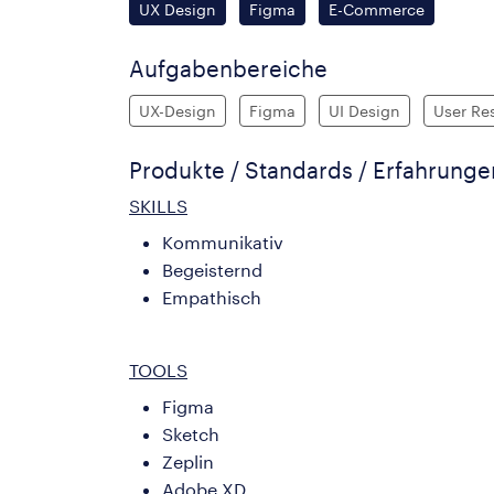
UX Design
Figma
E-Commerce
Aufgabenbereiche
UX-Design
Figma
UI Design
User Re
Produkte / Standards / Erfahrung
SKILLS
Kommunikativ
Begeisternd
Empathisch
TOOLS
Figma
Sketch
Zeplin
Adobe XD