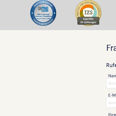
Fr
Ruf
Na
E-M
Ihr