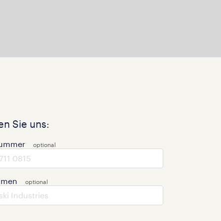
n Sie uns:
nummer
hmen