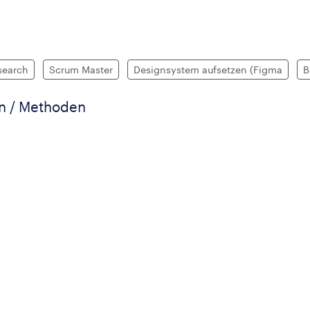
search
Scrum Master
Designsystem aufsetzen (Figma
B
en / Methoden