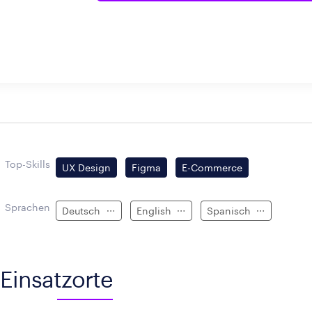
Top-Skills
UX Design
Figma
E-Commerce
Sprachen
Deutsch
English
Spanisch
Einsatzorte