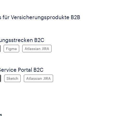
s für Versicherungsprodukte B2B
ungsstrecken B2C
Figma
Atlassian JIRA
Service Portal B2C
Sketch
Atlassian JIRA
g