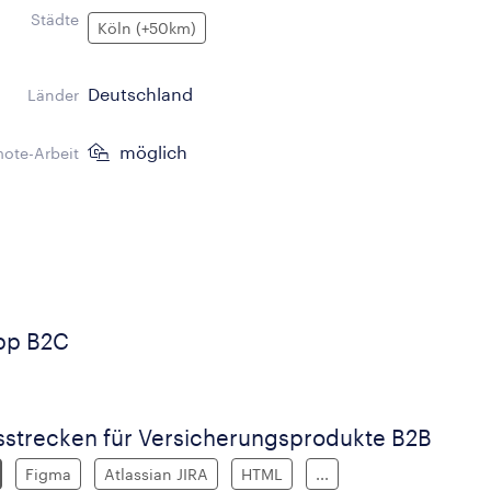
Städte
Köln (+50km)
Deutschland
Länder
möglich
ote-Arbeit
pp B2C
gsstrecken für Versicherungsprodukte B2B
Figma
Atlassian JIRA
HTML
...