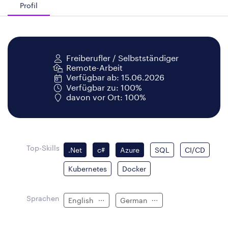
Profil
Freiberufler / Selbstständiger
Remote-Arbeit
Verfügbar ab: 15.06.2026
Verfügbar zu: 100%
davon vor Ort: 100%
Top-Skills
.Net
c#
Azure
SQL
CI/CD
Kubernetes
Docker
Sprachen
English
German