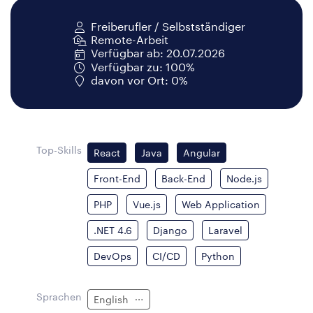
Freiberufler / Selbstständiger
Remote-Arbeit
Verfügbar ab: 20.07.2026
Verfügbar zu: 100%
davon vor Ort: 0%
Top-Skills
React
Java
Angular
Front-End
Back-End
Node.js
PHP
Vue.js
Web Application
.NET 4.6
Django
Laravel
DevOps
CI/CD
Python
Sprachen
English