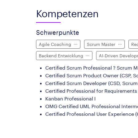
Kompetenzen
Schwerpunkte
Agile Coaching
Scrum Master
Re
Backend Entwicklung
AI-Driven Develo
Certified
Scrum
Professional ?
Scrum
Ma
Certified
Scrum
Product
Owner (CSP,
S
Certified
Scrum
Developer (CSD,
Scrum
Certified Professional for Requirement
Kanban Professional
I
OMG Certified UML Professional
Interm
Certified Professional User Experience 