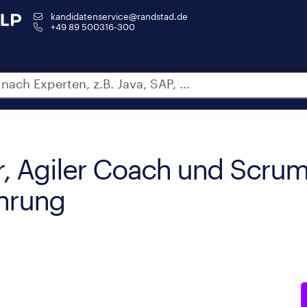
kandidatenservice@randstad.de
+49 89 500316-300
er, Agiler Coach und Scrum
ahrung