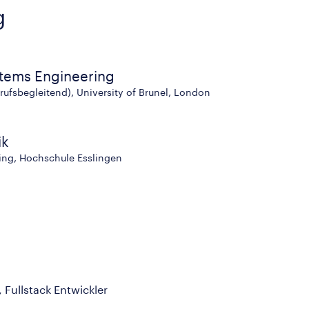
g
stems Engineering
rufsbegleitend), University of Brunel, London
ik
ing, Hochschule Esslingen
Fullstack Entwickler