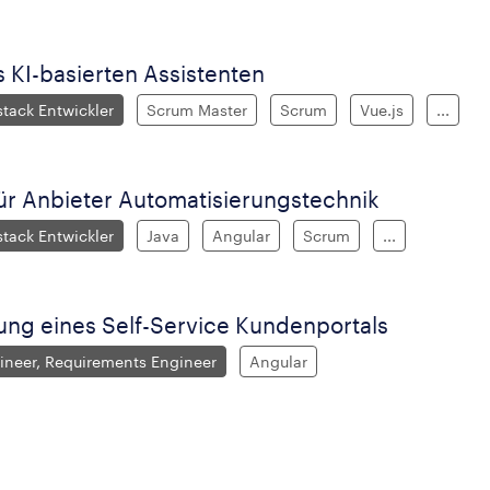
s KI-basierten Assistenten
stack Entwickler
Scrum Master
Scrum
Vue.js
...
ür Anbieter Automatisierungstechnik
stack Entwickler
Java
Angular
Scrum
...
ung eines Self-Service Kundenportals
ineer, Requirements Engineer
Angular