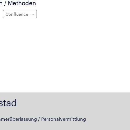
en / Methoden
Confluence
stad
hmerüberlassung / Personalvermittlung