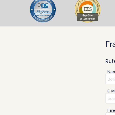
Fr
Ruf
Na
E-M
Ihr