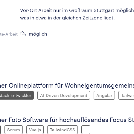
Vor-Ort Arbeit nur im Großraum Stuttgart möglich
was in etwa in der gleichen Zeitzone liegt.
möglich
e-Arbeit
ner Onlineplattform für Wohneigentumsgemein
stack Entwickler
AI-Driven Development
Angular
Tailw
ner Foto Software für hochauflösendes Focus S
Scrum
Vue.js
TailwindCSS
...