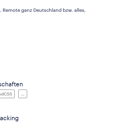
. Remote ganz Deutschland bzw. alles,
schaften
indCSS
...
tacking