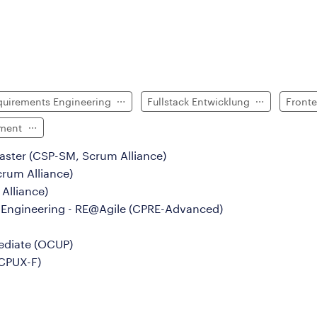
quirements Engineering
Fullstack Entwicklung
Front
pment
ster (CSP-SM,
Scrum
Alliance)
crum
Alliance)
Alliance)
s Engineering
-
RE@Agile
(
CPRE-Advanced)
ediate
(OCUP)
(CPUX-F)