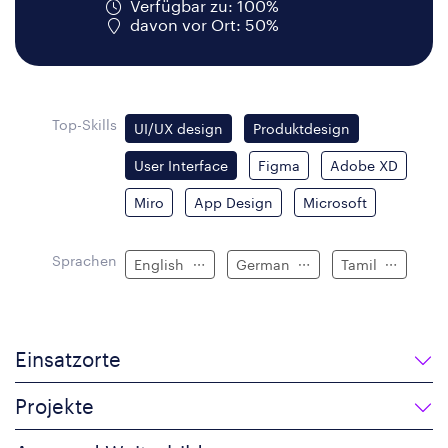
Verfügbar zu: 100%
davon vor Ort: 50%
Top-Skills
UI/UX design
Produktdesign
User Interface
Figma
Adobe XD
Miro
App Design
Microsoft
Sprachen
English
German
Tamil
Einsatzorte
Projekte