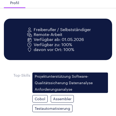
Profil
Freiberufler / Selbstständiger
Remote-Arbeit
Verfügbar ab: 01.05.2026
Verfügbar zu: 100%
davon vor Ort: 100%
Top-Skills
Projektunterstützung Software-
Qualitätssicherung Datenanalyse
Anforderungsanalyse
Cobol
Assembler
Testautomatisierung