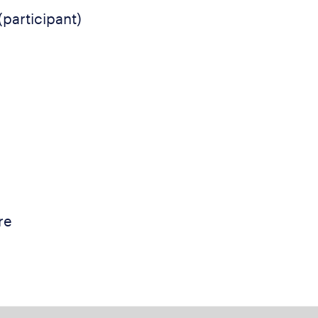
(participant)
re