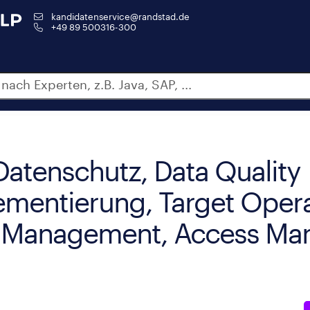
kandidatenservice@randstad.de
+49 89 500316-300
atenschutz, Data Quality
mentierung, Target Oper
a Management, Access Ma