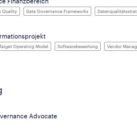
ce Finanzbereich
 Quality
Data Governance Frameworks
Datenqualitätsstra
rmationsprojekt
Target Operating Model
Softwarebewertung
Vendor Mana
g
overnance Advocate