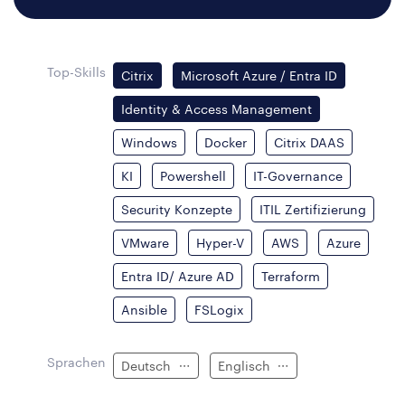
Top-Skills
Citrix
Microsoft Azure / Entra ID
Identity & Access Management
Windows
Docker
Citrix DAAS
KI
Powershell
IT-Governance
Security Konzepte
ITIL Zertifizierung
VMware
Hyper-V
AWS
Azure
Entra ID/ Azure AD
Terraform
Ansible
FSLogix
Sprachen
Deutsch
Englisch