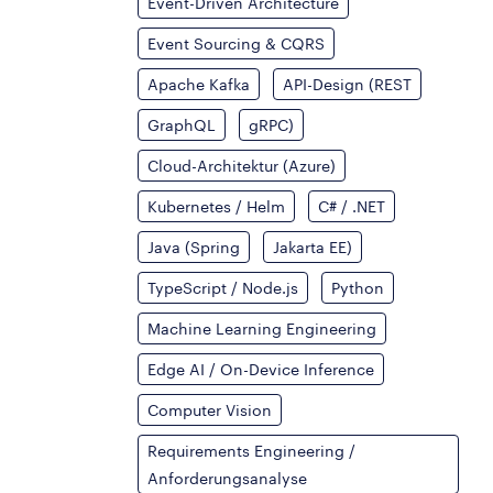
Event-Driven Architecture
Event Sourcing & CQRS
Apache Kafka
API-Design (REST
GraphQL
gRPC)
Cloud-Architektur (Azure)
Kubernetes / Helm
C# / .NET
Java (Spring
Jakarta EE)
TypeScript / Node.js
Python
Machine Learning Engineering
Edge AI / On-Device Inference
Computer Vision
Requirements Engineering /
Anforderungsanalyse