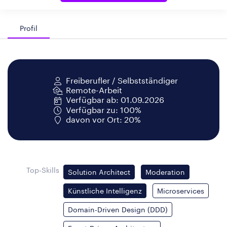
Profil
Freiberufler / Selbstständiger
Remote-Arbeit
Verfügbar ab: 01.09.2026
Verfügbar zu: 100%
davon vor Ort: 20%
Top-Skills
Solution Architect
Moderation
Künstliche Intelligenz
Microservices
Domain-Driven Design (DDD)