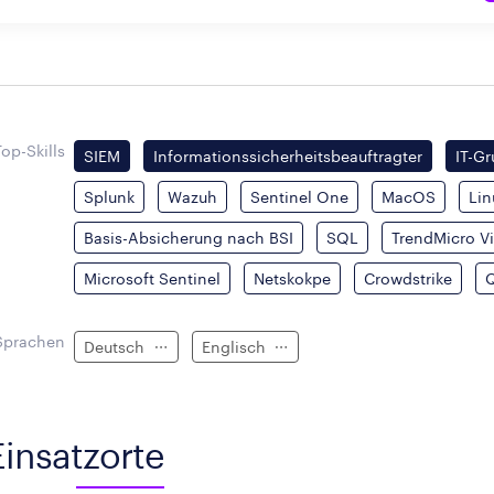
Top-Skills
SIEM
Informationssicherheitsbeauftragter
IT-G
Splunk
Wazuh
Sentinel One
MacOS
Lin
Basis-Absicherung nach BSI
SQL
TrendMicro V
Microsoft Sentinel
Netskokpe
Crowdstrike
Sprachen
Deutsch
Englisch
Einsatzorte