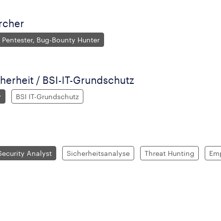
rcher
, Pentester, Bug-Bounty Hunter
herheit / BSI-IT-Grundschutz
r
BSI IT-Grundschutz
Security Analyst
Sicherheitsanalyse
Threat Hunting
Emp