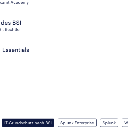
Maxanit Academy
 des BSI
SI, Bechtle
 Essentials
IT-Grundschutz nach BSI
Splunk Enterprise
Splunk
W