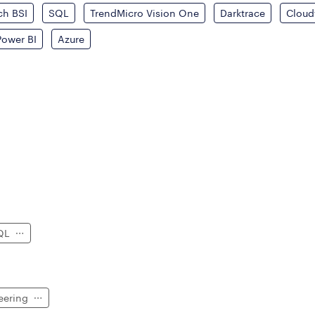
ch BSI
SQL
TrendMicro Vision One
Darktrace
Cloudf
ower BI
Azure
SQL
eering