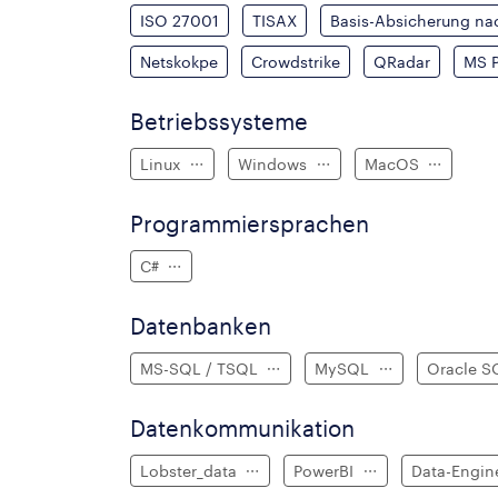
ISO 27001
TISAX
Basis-Absicherung na
Netskokpe
Crowdstrike
QRadar
MS P
Betriebssysteme
Linux
Windows
MacOS
Programmiersprachen
C#
Datenbanken
MS-SQL / TSQL
MySQL
Oracle 
Datenkommunikation
Lobster_data
PowerBI
Data-Engin