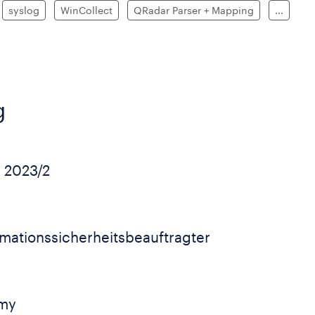
syslog
WinCollect
QRadar Parser + Mapping
...
g
g 2023/2
mationssicherheitsbeauftragter
emy