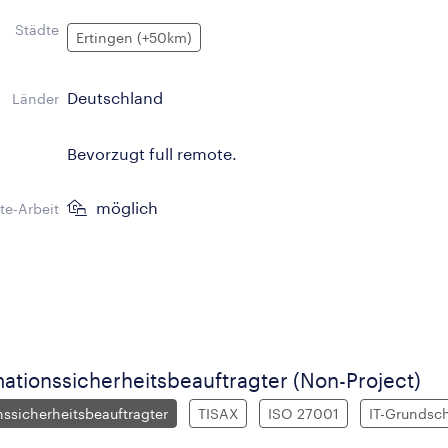
Städte
Ertingen (+50km)
Deutschland
Länder
Bevorzugt full remote.
möglich
e-Arbeit
mationssicherheitsbeauftragter (Non-Project)
nssicherheitsbeauftragter
TISAX
ISO 27001
IT-Grundsc