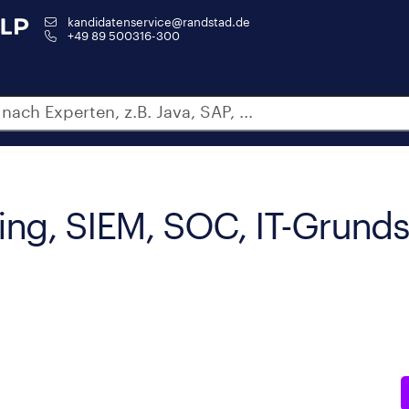
kandidatenservice@randstad.de
+49 89 500316-300
ting, SIEM, SOC, IT-Grund