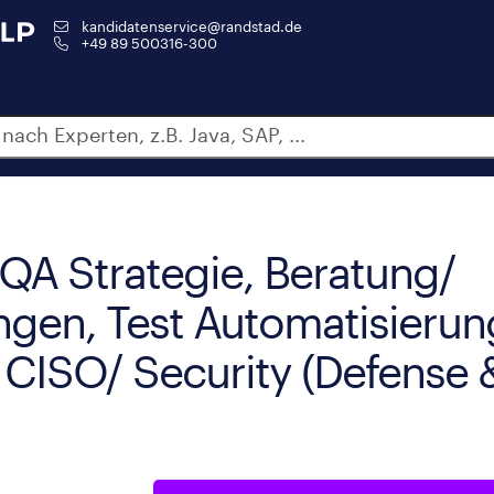
kandidatenservice@randstad.de
+49 89 500316-300
QA Strategie, Beratung/
ngen, Test Automatisierun
 CISO/ Security (Defense 