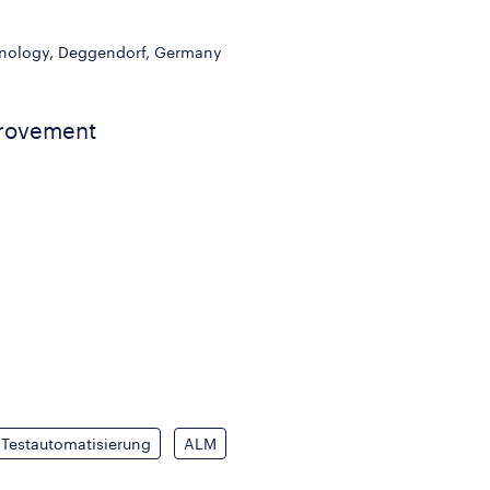
chnology, Deggendorf, Germany
provement
Testautomatisierung
ALM