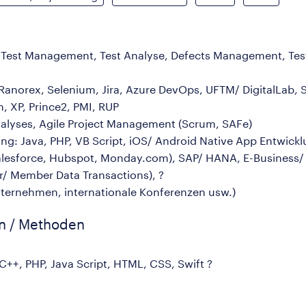
), Test Management, Test Analyse, Defects Management, Tes
Ranorex, Selenium, Jira, Azure DevOps, UFTM/ DigitalLab, 
 XP, Prince2, PMI, RUP
alyses, Agile Project Management (Scrum, SAFe)
ng: Java, PHP, VB Script, iOS/ Android Native App Entwickl
alesforce, Hubspot, Monday.com), SAP/ HANA, E-Business/
r/ Member Data Transactions), ?
nternehmen, internationale Konferenzen usw.)
en / Methoden
 C++, PHP, Java Script, HTML, CSS, Swift ?