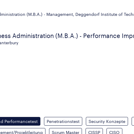
dministration (M.B.A.) - Management, Deggendorf Institute of Te
ness Administration (M.B.A.) - Performance Im
Canterbury
nd Performancetest
Penetrationstest
Security Konzepte
ement/Projektleitung
Scrum Master
CISSP
CISO