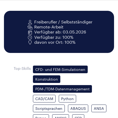
Freiberufler / Selbstständiger
Remote-Arbeit
Verfügbar ab: 03.05.2026
Verfügbar zu: 100%
davon vor Ort: 100%
Top-Skills
CFD- und FEM-Simulationen
Konstruktion
PDM-/TDM-Datenmanagement
CAD/CAM
Python
Scriptsprachen
ABAQUS
ANSA