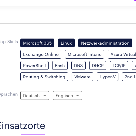
Top-Skills
Microsoft 365
Linux
Netzwerkadministration
Exchange Online
Microsoft Intune
Azure Virtua
PowerShell
Bash
DNS
DHCP
TCP/IP
Routing & Switching
VMware
Hyper-V
2nd L
Sprachen
Deutsch
Englisch
Einsatzorte