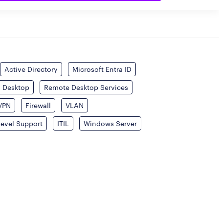
Active Directory
Microsoft Entra ID
l Desktop
Remote Desktop Services
VPN
Firewall
VLAN
evel Support
ITIL
Windows Server