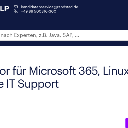
kandidatenservice@randstad.de
+49 89 500316-300
r für Microsoft 365, Linux
 IT Support