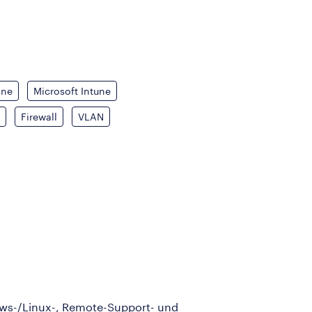
ine
Microsoft Intune
Firewall
VLAN
dows-/Linux-, Remote-Support- und