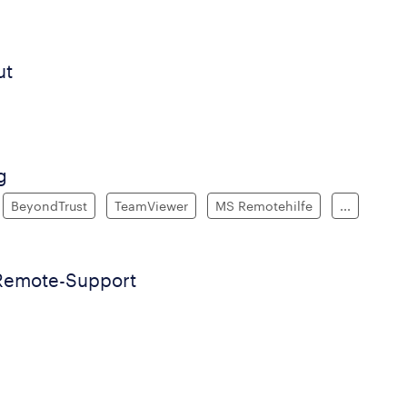
ut
g
BeyondTrust
TeamViewer
MS Remotehilfe
...
 Remote-Support