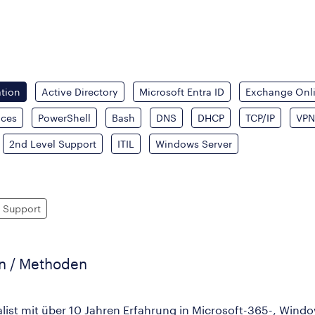
tion
Active Directory
Microsoft Entra ID
Exchange Onl
ices
PowerShell
Bash
DNS
DHCP
TCP/IP
VPN
2nd Level Support
ITIL
Windows Server
 Support
en / Methoden
list mit über 10 Jahren Erfahrung in Microsoft-365-, Win