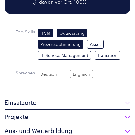
davon vor Ort: 100%
Top-Skills
ITSM
Outsourcing
Prozessoptimierung
Asset
IT Service Management
Transition
Sprachen
Deutsch
Englisch
Einsatzorte
Projekte
Aus- und Weiterbildung