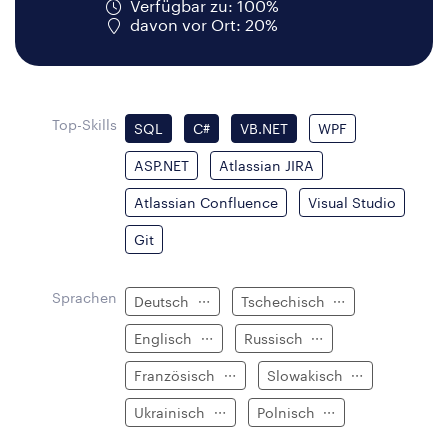
Verfügbar zu: 100%
davon vor Ort: 20%
Top-Skills
SQL
C#
VB.NET
WPF
ASP.NET
Atlassian JIRA
Atlassian Confluence
Visual Studio
Git
Sprachen
Deutsch
Tschechisch
Englisch
Russisch
Französisch
Slowakisch
Ukrainisch
Polnisch