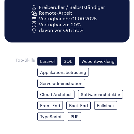
Freiberufler / Selbstständiger
Remote-Arbeit
Verfügbar ab: 01.09.2025
Verfügbar zu: 20%
davon vor Ort: 50%
Top-Skills
Laravel
SQL
Webentwicklung
Applikationsbetreuung
Serveradministration
Cloud Architect
Softwarearchitektur
Front-End
Back-End
Fullstack
TypeScript
PHP