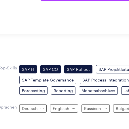
Top-Skills
SAP FI
SAP CO
SAP-Rollout
SAP Projektleit
SAP Template Governance
SAP Process Integratio
Forecasting
Reporting
Monatsabschluss
Ja
Sprachen
Deutsch
Englisch
Russisch
Bulgar