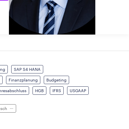
ung
SAP S4 HANA
n
Finanzplanung
Budgeting
hresabschluss
HGB
IFRS
USGAAP
isch