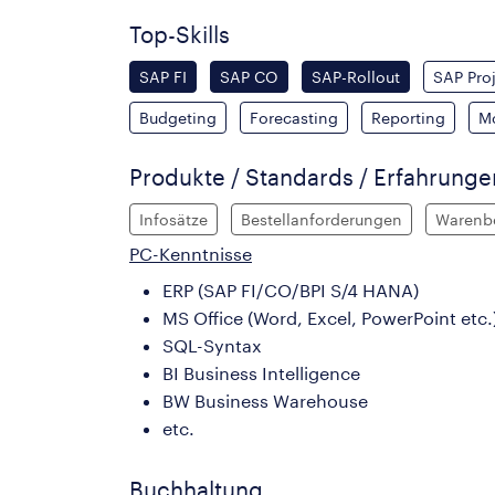
Top-Skills
SAP FI
SAP CO
SAP-Rollout
SAP Proj
Budgeting
Forecasting
Reporting
M
Produkte / Standards / Erfahrung
Infosätze
Bestellanforderungen
Warenb
PC-Kenntnisse
ERP (SAP FI/CO/BPI S/4 HANA)
MS Office (Word, Excel, PowerPoint etc.
SQL-Syntax
BI Business Intelligence
BW Business Warehouse
etc.
Buchhaltung