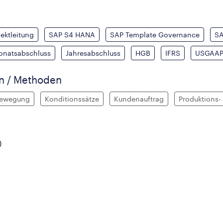
ektleitung
SAP S4 HANA
SAP Template Governance
SA
onatsabschluss
Jahresabschluss
HGB
IFRS
USGAA
en / Methoden
ewegung
Konditionssätze
Kundenauftrag
Produktions
)