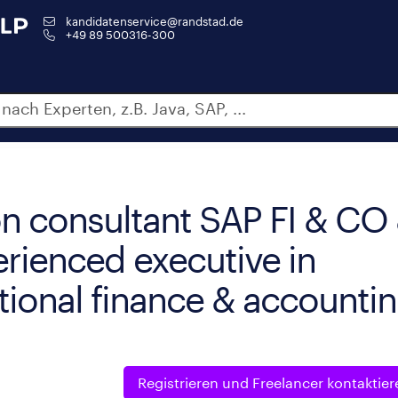
kandidatenservice@randstad.de
+49 89 500316-300
ion consultant SAP FI & CO
rienced executive in
ational finance & accounti
Registrieren und
Freelancer kontaktier