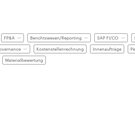
FP&A
Berichtswesen/Reporting
SAP FI/CO
governance
Kostenstellenrechnung
Innenaufträge
Pe
Materialbewertung