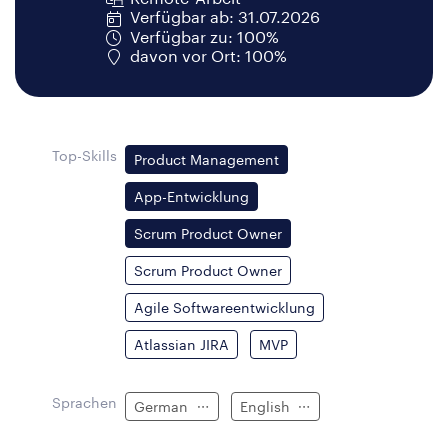
Verfügbar ab: 31.07.2026
Verfügbar zu: 100%
davon vor Ort: 100%
Top-Skills
Product Management
App-Entwicklung
Scrum Product Owner
Scrum Product Owner
Agile Softwareentwicklung
Atlassian JIRA
MVP
Sprachen
German
English