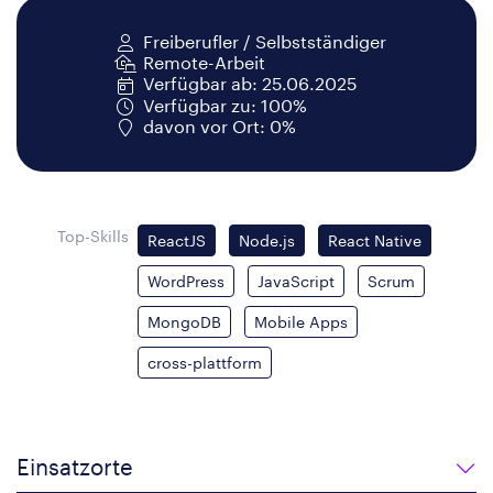
Freiberufler / Selbstständiger
Remote-Arbeit
Verfügbar ab: 25.06.2025
Verfügbar zu: 100%
davon vor Ort: 0%
Top-Skills
ReactJS
Node.js
React Native
WordPress
JavaScript
Scrum
MongoDB
Mobile Apps
cross-plattform
Einsatzorte