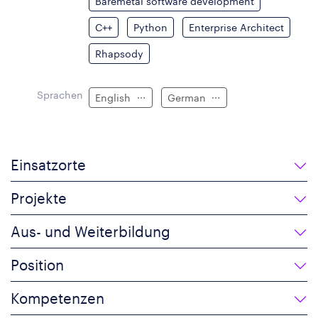
Baremetal software development
C++
Python
Enterprise Architect
Rhapsody
Sprachen
English
German
Einsatzorte
Projekte
Aus- und Weiterbildung
Position
Kompetenzen