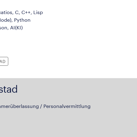
catios, C, C++, Lisp
Node), Python
on, AI(KI)
CAD
stad
hmerüberlassung / Personalvermittlung