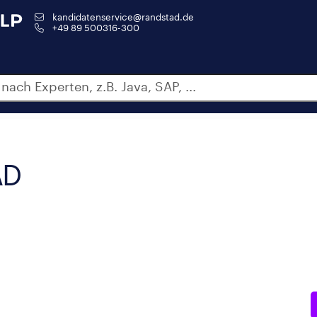
kandidatenservice@randstad.de
+49 89 500316-300
AD