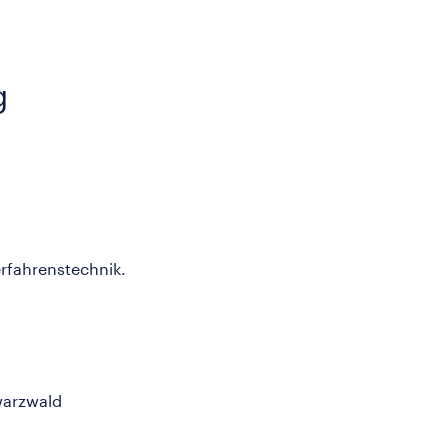
g
rfahrenstechnik.
warzwald