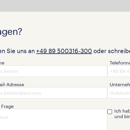
agen?
en Sie uns an
+49 89 500316-300
oder schreibe
me
Telefon
ail-Adresse
Unterne
e Frage
Ich ha
und bi