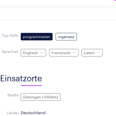
Top-Skills
programmieren
ingenieur
Sprachen
Englisch
Französich
Latein
Einsatzorte
Städte
Göttingen (+100km)
Deutschland
Länder