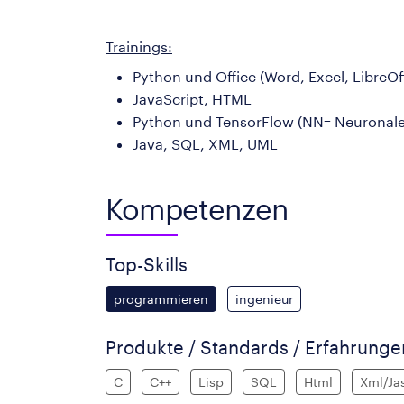
Trainings:
Python und Office (Word, Excel, LibreOf
JavaScript, HTML
Python und TensorFlow (NN= Neuronale
Java, SQL, XML, UML
Kompetenzen
Top-Skills
programmieren
ingenieur
Produkte / Standards / Erfahrung
C
C++
Lisp
SQL
Html
Xml/Ja