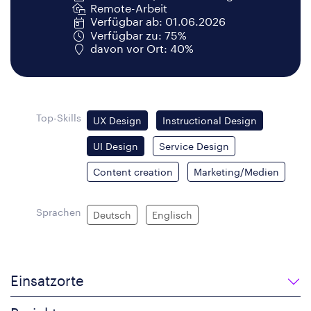
Remote-Arbeit
Verfügbar ab: 01.06.2026
Verfügbar zu: 75%
davon vor Ort: 40%
Top-Skills
UX Design
Instructional Design
UI Design
Service Design
Content creation
Marketing/Medien
Sprachen
Deutsch
Englisch
Einsatzorte