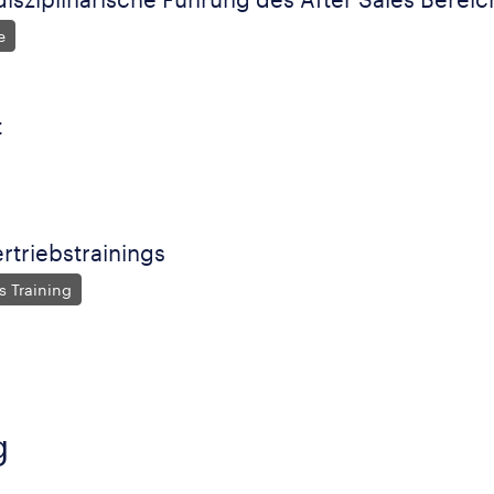
e
t
rtriebstrainings
s Training
g