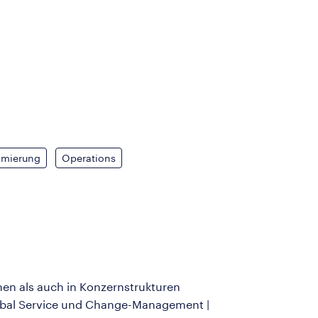
timierung
Operations
men als auch in Konzernstrukturen
obal Service und Change-Management |