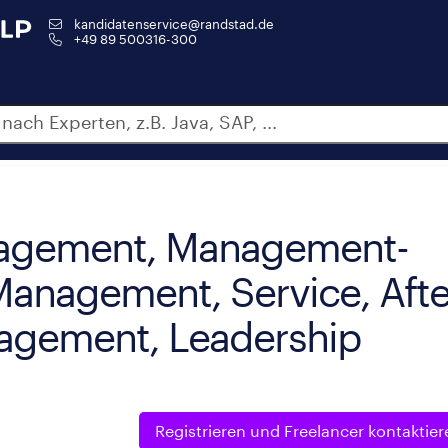
kandidatenservice@randstad.de
+49 89 500316-300
nagement, Management-
Management, Service, Afte
agement, Leadership
Registrieren und
Freelancer kontaktier