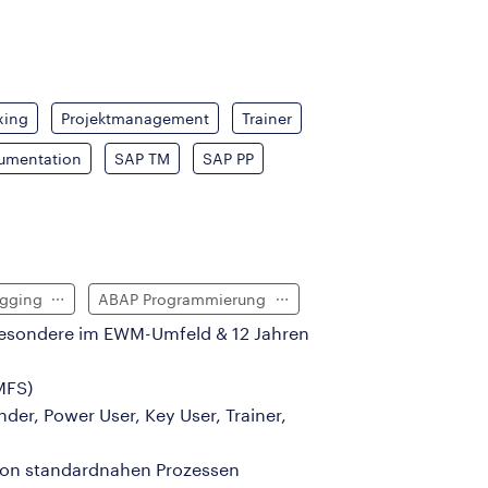
xing
Projektmanagement
Trainer
umentation
SAP TM
SAP PP
gging
ABAP Programmierung
sbesondere im EWM-Umfeld & 12 Jahren
MFS)
er, Power User, Key User, Trainer,
 von standardnahen Prozessen