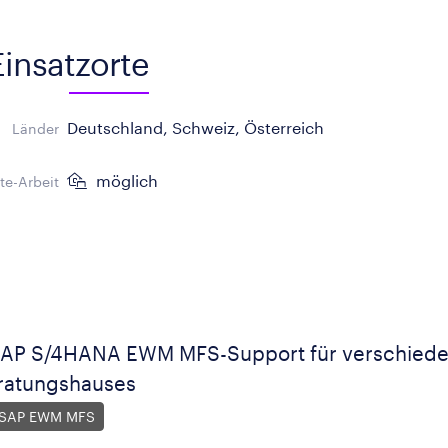
Einsatzorte
Deutschland, Schweiz, Österreich
Länder
möglich
e-Arbeit
 SAP S/4HANA EWM MFS-Support für verschiede
ratungshauses
t SAP EWM MFS