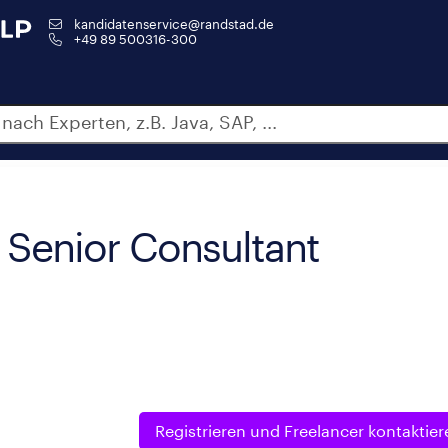
kandidatenservice@randstad.de
+49 89 500316-300
 Senior Consultant
Registrieren und
Freelancer kontaktier