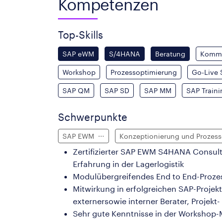
Kompetenzen
Top-Skills
SAP eWM
S/4HANA
Beratung
Kommu
Workshop
Prozessoptimierung
Go-Live 
SAP QM
SAP SD
SAP MM
SAP Traini
Schwerpunkte
SAP EWM
Konzeptionierung und Prozes
Zertifizierter SAP EWM S4HANA Consult
Erfahrung in der Lagerlogistik
Modulübergreifendes End to End-Proze
Mitwirkung in erfolgreichen SAP-Projek
externersowie interner Berater, Projekt- 
Sehr gute Kenntnisse in der Workshop-