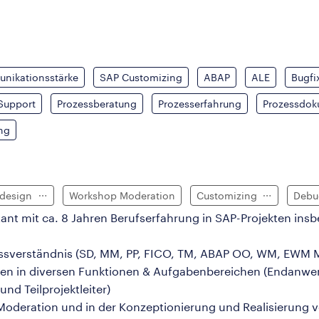
nikationsstärke
SAP Customizing
ABAP
ALE
Bugfi
Support
Prozessberatung
Prozesserfahrung
Prozessdok
ng
sdesign
Workshop Moderation
Customizing
Debu
ant mit ca. 8 Jahren Berufserfahrung in SAP-Projekten in
ssverständnis (SD, MM, PP, FICO, TM, ABAP OO, WM, EWM 
ten in diversen Funktionen & Aufgabenbereichen (Endanwend
und Teilprojektleiter)
Moderation und in der Konzeptionierung und Realisierung