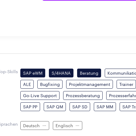
Top-Skills
SAP eWM
S/4HANA
Beratung
Kommunikatio
ALE
Bugfixing
Projektmanagement
Trainer
Go-Live Support
Prozessberatung
Prozesserfah
SAP PP
SAP QM
SAP SD
SAP MM
SAP Tr
Sprachen
Deutsch
Englisch