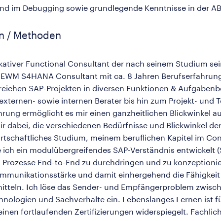
und im Debugging sowie grundlegende Kenntnisse in der 
en / Methoden
kativer Functional Consultant der nach seinem Studium sei
r SAP EWM S4HANA Consultant mit ca. 8 Jahren Berufserfahru
olgreichen SAP-Projekten in diversen Funktionen & Aufgabe
externen- sowie internen Berater bis hin zum Projekt- und Te
ahrung ermöglicht es mir einen ganzheitlichen Blickwinkel 
 dabei, die verschiedenen Bedürfnisse und Blickwinkel der 
rtschaftliches Studium, meinem beruflichen Kapitel im Con
be ich ein modulübergreifendes SAP-Verständnis entwickelt
 Prozesse End-to-End zu durchdringen und zu konzeptionie
munikationsstärke und damit einhergehend die Fähigkeit 
mitteln. Ich löse das Sender- und Empfängerproblem zwisc
hnologien und Sachverhalte ein. Lebenslanges Lernen ist fü
nen fortlaufenden Zertifizierungen widerspiegelt. Fachlich