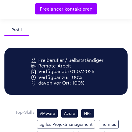
Freelancer kontaktieren
Profil
Freiberufler / Selbstständiger
Remote-Arbeit
Verfügbar ab: 01.07.2025
Verfügbar zu: 100%
davon vor Ort: 100%
Top-Skills
VMware
Azure
HPE
agiles Projektmanagement
hermes