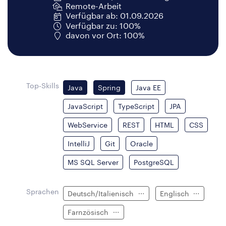
Remote-Arbeit
Verfügbar ab: 01.09.2026
Verfügbar zu: 100%
davon vor Ort: 100%
Top-Skills
Java
Spring
Java EE
JavaScript
TypeScript
JPA
WebService
REST
HTML
CSS
IntelliJ
Git
Oracle
MS SQL Server
PostgreSQL
Sprachen
Deutsch/Italienisch
Englisch
Farnzösisch