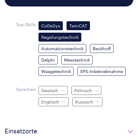
Top-Skills
CoDeSys
TwinCAT
Regelungstechnik
Automationstechnik
Beckhoff
Delphi
Messtechnik
Waagetechnik
SPS-Inbetriebnahme
Sprachen
Deutsch
Polnisch
Englisch
Russisch
Einsatzorte