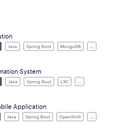
ution
Java
Spring Boot
MongoDB
...
rmation System
Java
Spring Boot
LXC
...
bile Application
Java
Spring Boot
OpenShift
...