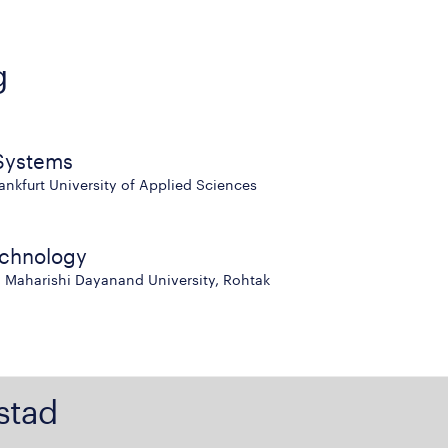
g
 Systems
ankfurt University of Applied Sciences
echnology
, Maharishi Dayanand University, Rohtak
stad