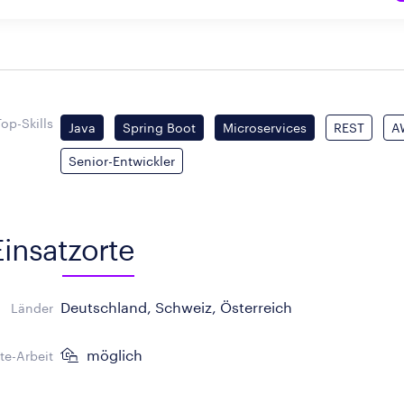
Top-Skills
Java
Spring Boot
Microservices
REST
A
Senior-Entwickler
Einsatzorte
Deutschland, Schweiz, Österreich
Länder
möglich
e-Arbeit