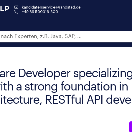
kandidatenservice@randstad.de
+49 89 500316-300
re Developer specializing
th a strong foundation in
itecture, RESTful API dev