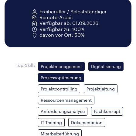
Freiberufler / Selbstständiger
Remote-Arbeit
Verfügbar ab: 01.09.2026
Verfügbar zu: 100%
davon vor Ort: 50%
Top-Skills
Projektmanagement
Digitalisierung
Prozessoptimierung
Projektcontrolling
Projektleitung
Ressourcenmanagement
Anforderungsanalyse
Fachkonzept
IT-Training
Dokumentation
Mitarbeiterführung