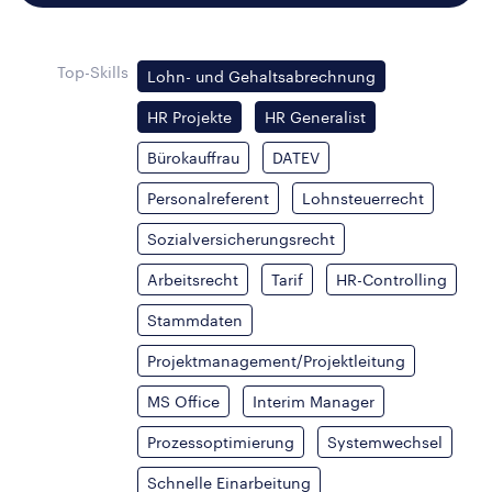
Top-Skills
Lohn- und Gehaltsabrechnung
HR Projekte
HR Generalist
Bürokauffrau
DATEV
Personalreferent
Lohnsteuerrecht
Sozialversicherungsrecht
Arbeitsrecht
Tarif
HR-Controlling
Stammdaten
Projektmanagement/Projektleitung
MS Office
Interim Manager
Prozessoptimierung
Systemwechsel
Schnelle Einarbeitung