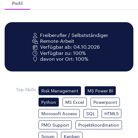
Profil
Freiberufler / Selbstständiger
Remote-Arbeit
Verfügbar ab: 04.10.2026
Verfügbar zu: 100%
davon vor Ort: 100%
Top-Skills
Risk Management
MS Power BI
Python
MS Excel
Powerpoint
Microsoft Access
SQL
HTML5
PMO Support
Projektkoordination
Scrum
Kanban