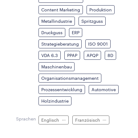
Content Marketing
Produktion
Metallindustrie
Spritzguss
Druckguss
ERP
Strategieberatung
ISO 9001
VDA 6.3
PPAP
APQP
8D
Maschinenbau
Organisationsmanagement
Prozessentwicklung
Automotive
Holzindustrie
Sprachen
Englisch
Französisch