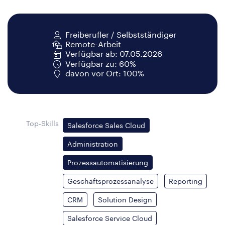
Freiberufler / Selbstständiger
Remote-Arbeit
Verfügbar ab: 07.05.2026
Verfügbar zu: 60%
davon vor Ort: 100%
Top-Skills
Salesforce Sales Cloud
Administration
Prozessautomatisierung
Geschäftsprozessanalyse
Reporting
CRM
Solution Design
Salesforce Service Cloud