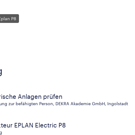
Eplan P8
g
trische Anlagen prüfen
zierung zur befähigten Person, DEKRA Akademie GmbH, Ingolstadt
kteur EPLAN Electric P8
ng