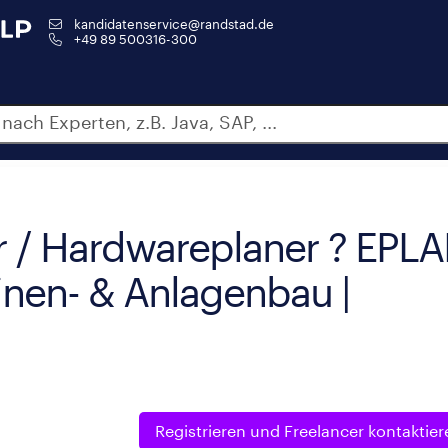
kandidatenservice@randstad.de
+49 89 500316-300
r / Hardwareplaner ? EPL
hinen- & Anlagenbau |
Registrieren und
Freelancer kontaktier