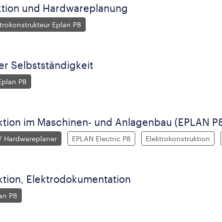
ktion und Hardwareplanung
trokonstrukteur Eplan P8
er Selbstständigkeit
Eplan P8
ktion im Maschinen- und Anlagenbau (EPLAN P
 / Hardwareplaner
EPLAN Electric P8
Elektrokonstruktion
ktion, Elektrodokumentation
an P8