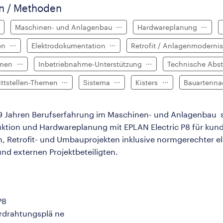
en / Methoden
Maschinen- und Anlagenbau
Hardwareplanung
ten
Elektrodokumentation
Retrofit / Anlagenmoderni
rmen
Inbetriebnahme-Unterstützung
Technische Ab
ittstellen-Themen
Sistema
Kisters
Bauartenn
it 9 Jahren Berufserfahrung im Maschinen- und Anlagenba
truktion und Hardwareplanung mit EPLAN Electric P8 für ku
n, Retrofit- und Umbauprojekten inklusive normgerechter 
d externen Projektbeteiligten.
P8
erdrahtungsplä ne