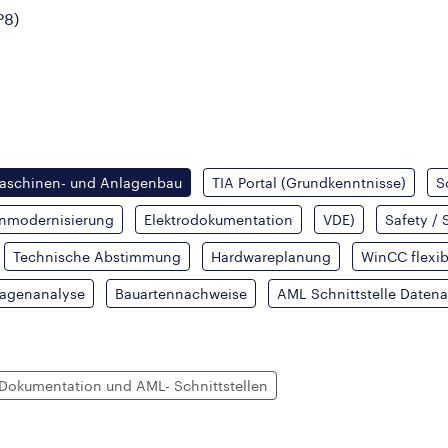
P8)
aschinen- und Anlagenbau
TIA Portal (Grundkenntnisse)
S
enmodernisierung
Elektrodokumentation
VDE)
Safety /
Technische Abstimmung
Hardwareplanung
WinCC flexib
lagenanalyse
Bauartennachweise
AML Schnittstelle Daten
okumentation und AML- Schnittstellen