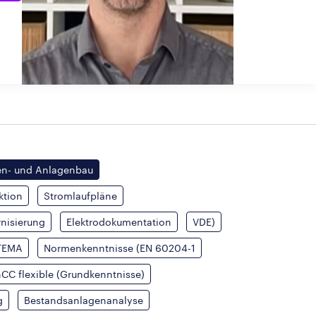
n- und Anlagenbau
ktion
Stromlaufpläne
rnisierung
Elektrodokumentation
VDE)
TEMA
Normenkenntnisse (EN 60204-1
CC flexible (Grundkenntnisse)
g
Bestandsanlagenanalyse