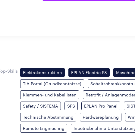
Top-Skills
Elektrokonstruktion
EPLAN Electric P8
Maschine
TIA Portal (Grundkenntnisse)
Schaltschrankkonstru
Klemmen- und Kabellisten
Retrofit / Anlagenmode
Safety / SISTEMA
SPS
EPLAN Pro Panel
SIS
Technische Abstimmung
Hardwareplanung
Win
Remote Engineering
Inbetriebnahme-Unterstützun