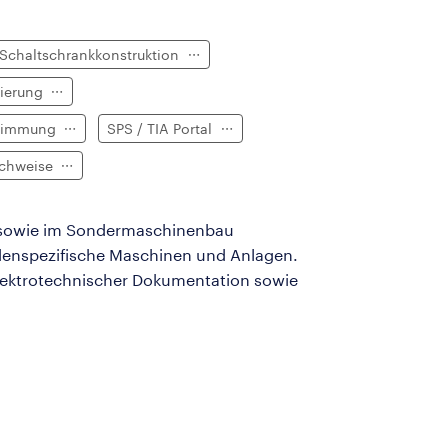
Schaltschrankkonstruktion
sierung
stimmung
SPS / TIA Portal
achweise
u sowie im Sondermaschinenbau
ndenspezifische Maschinen und Anlagen.
elektrotechnischer Dokumentation sowie