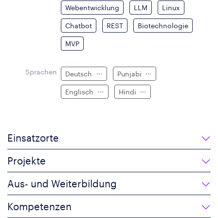
Webentwicklung
LLM
Linux
Chatbot
REST
Biotechnologie
MVP
Sprachen
Deutsch
Punjabi
Englisch
Hindi
Einsatzorte
Projekte
Aus- und Weiterbildung
Kompetenzen