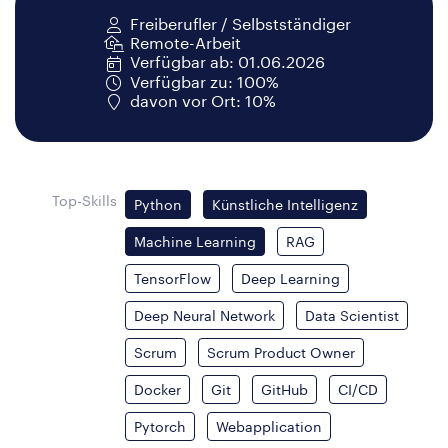
Freiberufler / Selbstständiger
Remote-Arbeit
Verfügbar ab: 01.06.2026
Verfügbar zu: 100%
davon vor Ort: 10%
Top-Skills
Python
Künstliche Intelligenz
Machine Learning
RAG
TensorFlow
Deep Learning
Deep Neural Network
Data Scientist
Scrum
Scrum Product Owner
Docker
Git
GitHub
CI/CD
Pytorch
Webapplication