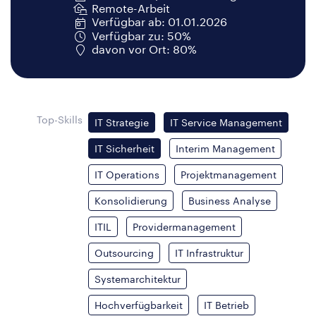
Remote-Arbeit
Verfügbar ab: 01.01.2026
Verfügbar zu: 50%
davon vor Ort: 80%
Top-Skills
IT Strategie
IT Service Management
IT Sicherheit
Interim Management
IT Operations
Projektmanagement
Konsolidierung
Business Analyse
ITIL
Providermanagement
Outsourcing
IT Infrastruktur
Systemarchitektur
Hochverfügbarkeit
IT Betrieb