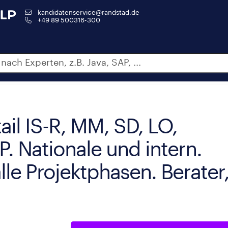
kandidatenservice@randstad.de
+49 89 500316-300
tail IS-R, MM, SD, LO,
P. Nationale und intern.
le Projektphasen. Berater