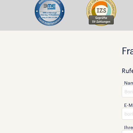
Fr
Ruf
Na
E-M
Ihr