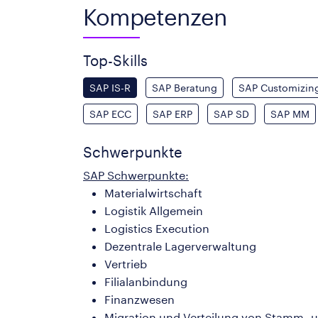
Kompetenzen
Top-Skills
SAP IS-R
SAP Beratung
SAP Customizin
SAP ECC
SAP ERP
SAP SD
SAP MM
Schwerpunkte
SAP Schwerpunkte:
Materialwirtschaft
Logistik Allgemein
Logistics Execution
Dezentrale Lagerverwaltung
Vertrieb
Filialanbindung
Finanzwesen
Migration und Verteilung von Stamm-