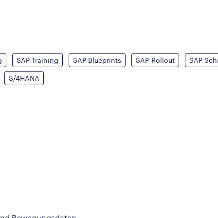
g
SAP Training
SAP Blueprints
SAP-Rollout
SAP Schn
S/4HANA
 und Bewegungsdaten