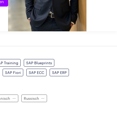
en
P Training
SAP Blueprints
SAP Fiori
SAP ECC
SAP ERP
anisch
Russisch