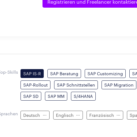
Registrieren und
Freelancer kontaktier
Top-Skills
SAP IS-R
SAP Beratung
SAP Customizing
SA
SAP-Rollout
SAP Schnittstellen
SAP Migration
SAP SD
SAP MM
S/4HANA
Sprachen
Deutsch
Englisch
Französisch
Sp