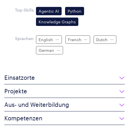
Top-Skills
Agentic AI
Python
Knowledge Graphs
Sprachen
English
French
Dutch
German
Einsatzorte
Projekte
Aus- und Weiterbildung
Kompetenzen