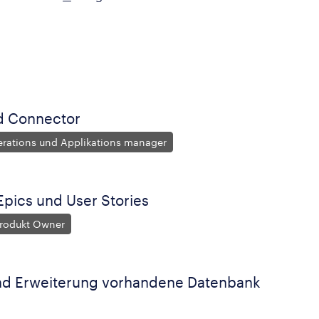
d Connector
erations und Applikations manager
Epics und User Stories
Produkt Owner
nd Erweiterung vorhandene Datenbank