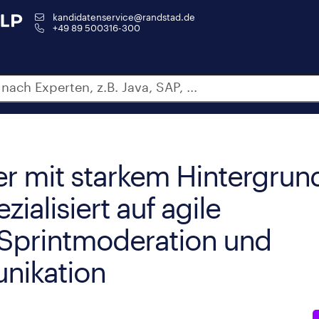
kandidatenservice@randstad.de
+49 89 500316-300
r mit starkem Hintergrund
ialisiert auf agile
Sprintmoderation und
nikation