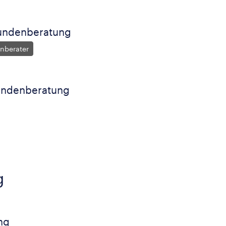
Kundenberatung
nberater
Kundenberatung
g
ng