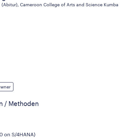
(Abitur), Cameroon College of Arts and Science Kumba
Owner
en / Methoden
10 on S/4HANA)