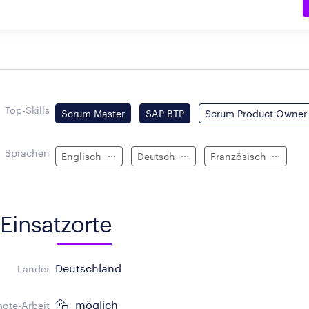
Top-Skills
Scrum Master
SAP BTP
Scrum Product Owner
Sprachen
Englisch
Deutsch
Französisch
Einsatzorte
Deutschland
Länder
möglich
ote-Arbeit