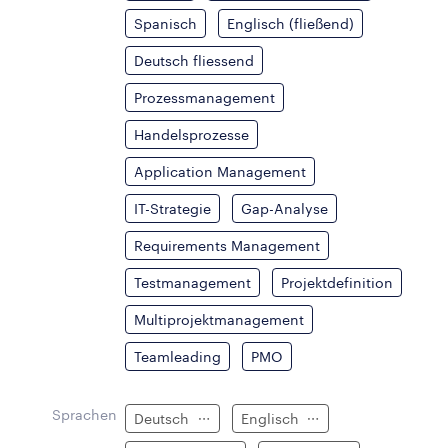
Spanisch
Englisch (fließend)
Deutsch fliessend
Prozessmanagement
Handelsprozesse
Application Management
IT-Strategie
Gap-Analyse
Requirements Management
Testmanagement
Projektdefinition
Multiprojektmanagement
Teamleading
PMO
Sprachen
Deutsch
Englisch