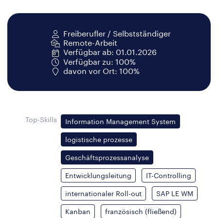
Freiberufler / Selbstständiger
Remote-Arbeit
Verfügbar ab: 01.01.2026
Verfügbar zu: 100%
davon vor Ort: 100%
Top-Skills
Information Management System
logistische prozesse
Geschäftsprozessanalyse
Entwicklungsleitung
IT-Controlling
internationaler Roll-out
SAP LE WM
Kanban
französisch (fließend)