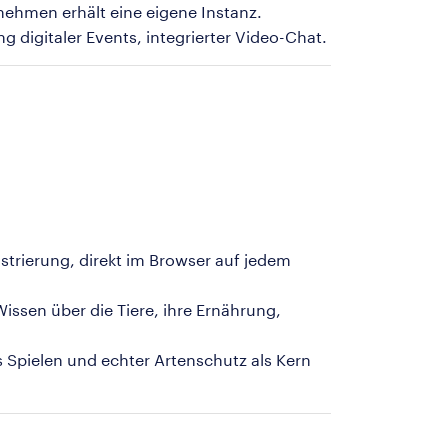
ehmen erhält eine eigene Instanz.
 digitaler Events, integrierter Video-Chat.
strierung, direkt im Browser auf jedem
issen über die Tiere, ihre Ernährung,
es Spielen und echter Artenschutz als Kern