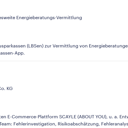
sweite Energieberatungs-Vermittlung
ausparkassen (LBSen) zur Vermittlung von Energieberatunge
kassen-App.
o. KG
eiten E-Commerce-Plattform SCAYLE (ABOUT YOU), u. a. En
Team: Fehlerinvestigation, Risikoabschätzung, Fehleranal