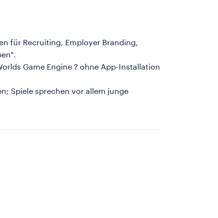
n für Recruiting, Employer Branding,
ben".
 Worlds Game Engine ? ohne App-Installation
en; Spiele sprechen vor allem junge