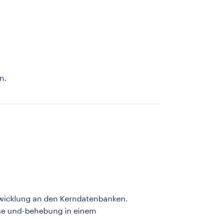
n.
twicklung an den Kerndatenbanken.
yse und-behebung in einem