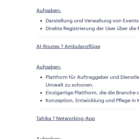
Aufgaben:
Darstellung und Verwaltung von Events
Direkte Registrierung der User über die 
AI-Routes ? Ambulanzflüge
Aufgaben:
Plattform für Auftraggeber und Dienstl
Umwelt zu schonen.
Einzigartige Plattform, die die Branche d
Konzeption, Entwicklung und Pflege in 
Tahika ? Networking-App
Aufgaben: