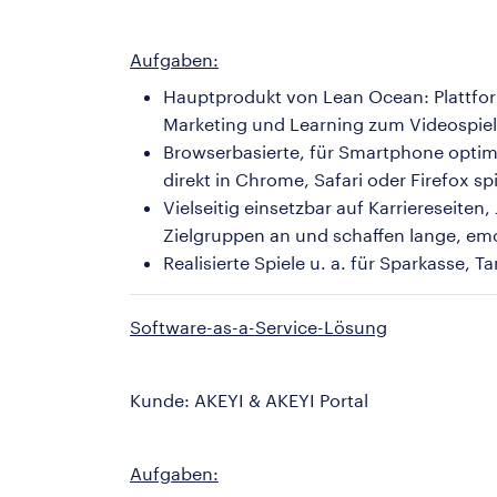
Aufgaben:
Hauptprodukt von Lean Ocean: Plattfor
Marketing und Learning zum Videospiel 
Browserbasierte, für Smartphone optimi
direkt in Chrome, Safari oder Firefox spi
Vielseitig einsetzbar auf Karriereseit
Zielgruppen an und schaffen lange, em
Realisierte Spiele u. a. für Sparkasse,
Software-as-a-Service-Lösung
Kunde: AKEYI & AKEYI Portal
Aufgaben: