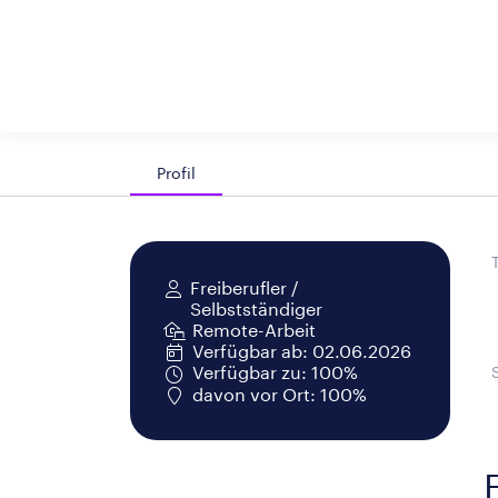
Profil
Freiberufler /
Selbstständiger
Remote-Arbeit
Verfügbar ab: 02.06.2026
Verfügbar zu: 100%
davon vor Ort: 100%