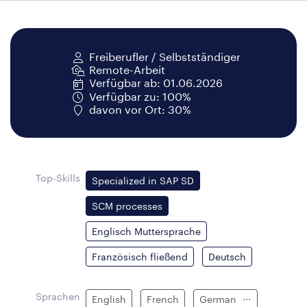
Freiberufler / Selbstständiger
Remote-Arbeit
Verfügbar ab: 01.06.2026
Verfügbar zu: 100%
davon vor Ort: 30%
Top-Skills
Specialized in SAP SD
SCM processes
Englisch Muttersprache
Französisch fließend
Deutsch
Sprachen
English
French
German