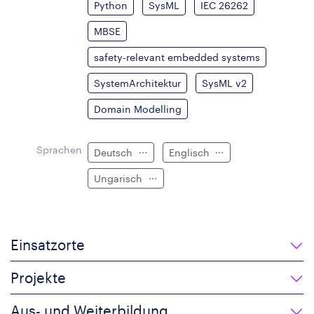
Python
SysML
IEC 26262
MBSE
safety-relevant embedded systems
SystemArchitektur
SysML v2
Domain Modelling
Sprachen
Deutsch
Englisch
Ungarisch
Einsatzorte
Projekte
Aus- und Weiterbildung