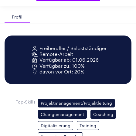
Profil
Freiberufler / Selbstständiger
Remote-Arbeit
Verfügbar ab: 01.06.2026
Verfügbar zu: 100%
davon vor Ort: 20%
Top-Skills
Projektmanagement/Projektleitung
Changemanagement
Coaching
Digitalisierung
Training