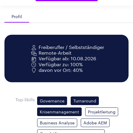
Profil
Freiberufler / Selbstständiger
Remote-Arbeit
Verfügbar ab: 10.08.2026
Verfügbar zu: 100%
davon vor Ort: 40%
Top-Skills
Governance
Turnaround
Krisenmanagement
Projektleitung
Business Analyse
Adobe AEM