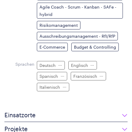
Agile Coach - Scrum - Kanban - SAFe -
hybrid
Risikomanagement
Ausschreibungsmanagement - RfI/RfP
E-Commerce
Budget & Controlling
Sprachen
Deutsch
Englisch
Spanisch
Französisch
Italienisch
Einsatzorte
Projekte