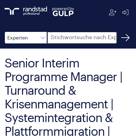
powered by
Suche
Experten
Senior Interim
Programme Manager |
Turnaround &
Krisenmanagement |
Systemintegration &
Plattformmigration |